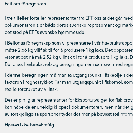
Feil om fôrregnskap
I tre tilfeller forteller representanter fra EFF oss at det går med 
dokumentaren sier både deres svenske representant og markedssj
det stod på EFFs svenske hjemmeside.
I Bellonas fôrregnskap som vi presenterte i vår havbruksrappo
måtte 2,66 kg villfisk til for å produsere 1 kg laks. Det oppdat
viser at det nå må 2,52 kg villfisk til for å produsere 1 kg laks
Bellonas havbruksweb og beregningen er i samsvar med regnes
I denne beregningen må man ta utgangspunkt i fiskeolje sid
faktoren i regnestykket. Tar man utgangspunkt i fiskemel, som m
reelle forbruket av villfisk.
Det er pinlig at representanter for Eksportutvalget for fisk prø
kan håpe de er uheldig klippet i dokumentaren, men når det gje
av forskjellige talspersoner tyder det mer på bevisst feilinfor
Høstes ikke bærekraftig