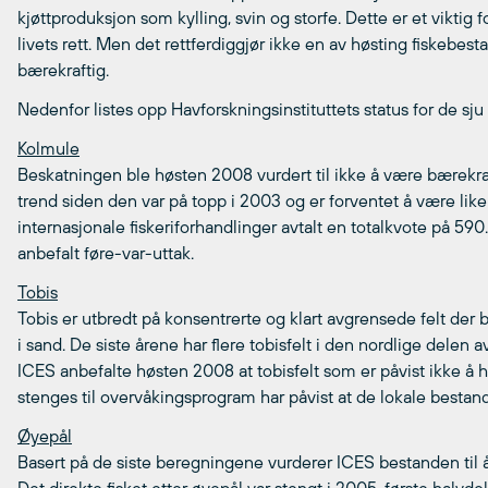
kjøttproduksjon som kylling, svin og storfe. Dette er et viktig f
livets rett. Men det rettferdiggjør ikke en av høsting fiskebe
bærekraftig.
Nedenfor listes opp Havforskningsinstituttets status for de s
Kolmule
Beskatningen ble høsten 2008 vurdert til ikke å være bærekr
trend siden den var på topp i 2003 og er forventet å være like
internasjonale fiskeriforhandlinger avtalt en totalkvote på 5
anbefalt føre-var-uttak.
Tobis
Tobis er utbredt på konsentrerte og klart avgrensede felt der 
i sand. De siste årene har flere tobisfelt i den nordlige delen
ICES anbefalte høsten 2008 at tobisfelt som er påvist ikke å
stenges til overvåkingsprogram har påvist at de lokale bestan
Øyepål
Basert på de siste beregningene vurderer ICES bestanden til å 