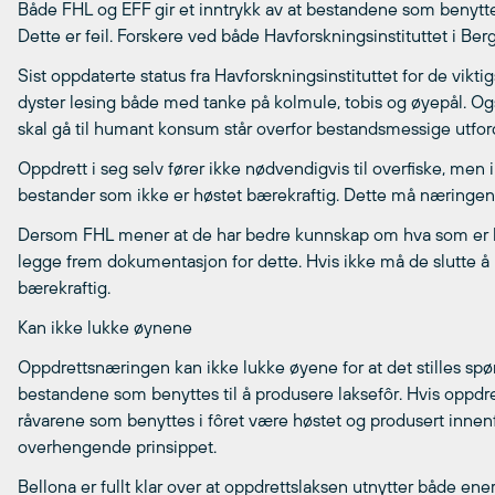
Både FHL og EFF gir et inntrykk av at bestandene som benyttes
Dette er feil. Forskere ved både Havforskningsinstituttet i Ber
Sist oppdaterte status fra Havforskningsinstituttet for de vik
dyster lesing både med tanke på kolmule, tobis og øyepål. Også
skal gå til humant konsum står overfor bestandsmessige utfor
Oppdrett i seg selv fører ikke nødvendigvis til overfiske, me
bestander som ikke er høstet bærekraftig. Dette må næringen 
Dersom FHL mener at de har bedre kunnskap om hva som er b
legge frem dokumentasjon for dette. Hvis ikke må de slutte å b
bærekraftig.
Kan ikke lukke øynene
Oppdrettsnæringen kan ikke lukke øyene for at det stilles sp
bestandene som benyttes til å produsere laksefôr. Hvis oppdr
råvarene som benyttes i fôret være høstet og produsert inne
overhengende prinsippet.
Bellona er fullt klar over at oppdrettslaksen utnytter både ene