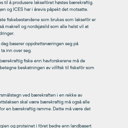
 til å produsere laksefôret høstes bærekraftig.
gen og ICES har i årevis påpekt det motsatte.
tigste fiskebestandene som brukes som laksefôr er
 makrell og nordsjøsild som alle helst vil at
dringer.
n i dag baserer oppdrettsnæringen seg på
ta inn over seg.
ærekraftig fiske enn havforskerene må de
etegne beskatningen av villfisk til fiskefôr som
ørsmålstegn ved bærekraften i en rekke av
ettslaksen skal være bærekraftig må også alle
nfor en bærekraftig ramme. Dette må være det
rgien og proteinet i fôret bedre enn landbasert