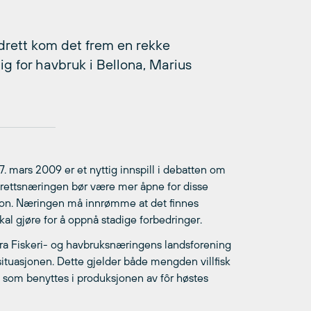
rett kom det frem en rekke
ig for havbruk i Bellona, Marius
mars 2009 er et nyttig innspill i debatten om
rettsnæringen bør være mer åpne for disse
sisjon. Næringen må innrømme at det finnes
al gjøre for å oppnå stadige forbedringer.
ra Fiskeri- og havbruksnæringens landsforening
v situasjonen. Dette gjelder både mengden villfisk
e som benyttes i produksjonen av fôr høstes