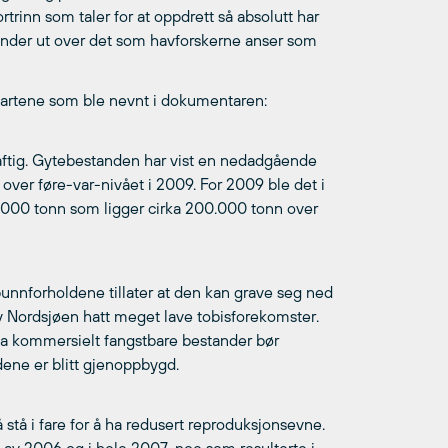
ortrinn som taler for at oppdrett så absolutt har
stander ut over det som havforskerne anser som
ju artene som ble nevnt i dokumentaren:
aftig. Gytebestanden har vist en nedadgående
 over føre-var-nivået i 2009. For 2009 ble det i
90.000 tonn som ligger cirka 200.000 tonn over
bunnforholdene tillater at den kan grave seg ned
 av Nordsjøen hatt meget lave tobisforekomster.
 ha kommersielt fangstbare bestander bør
dene er blitt gjenoppbygd.
stå i fare for å ha redusert reproduksjonsevne.