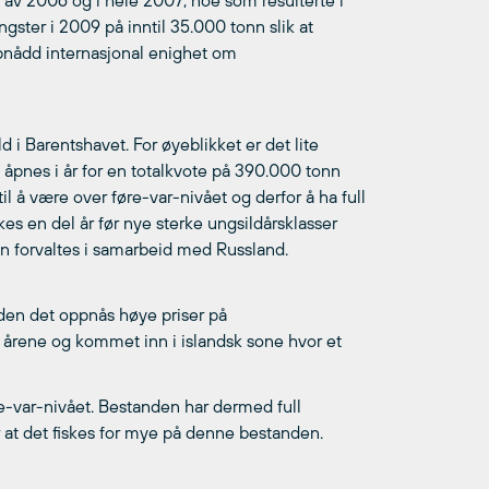
el av 2006 og i hele 2007, noe som resulterte i
ngster i 2009 på inntil 35.000 tonn slik at
ppnådd internasjonal enighet om
 Barentshavet. For øyeblikket er det lite
 åpnes i år for en totalkvote på 390.000 tonn
l å være over føre-var-nivået og derfor å ha full
s en del år før nye sterke ungsildårsklasser
en forvaltes i samarbeid med Russland.
iden det oppnås høye priser på
 årene og kommet inn i islandsk sone hvor et
e-var-nivået. Bestanden har dermed full
 at det fiskes for mye på denne bestanden.