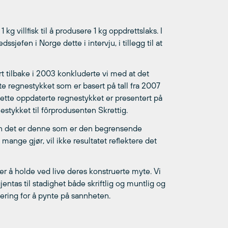
1 kg villfisk til å produsere 1 kg oppdrettslaks. I
efen i Norge dette i intervju, i tillegg til at
rt tilbake i 2003 konkluderte vi med at det
erte regnestykket som er basert på tall fra 2007
. Dette oppdaterte regnestykket er presentert på
tykket til fôrprodusenten Skrettig.
en det er denne som er den begrensende
ange gjør, vil ikke resultatet reflektere det
ver å holde ved live deres konstruerte myte. Vi
ntas til stadighet både skriftlig og muntlig og
mering for å pynte på sannheten.