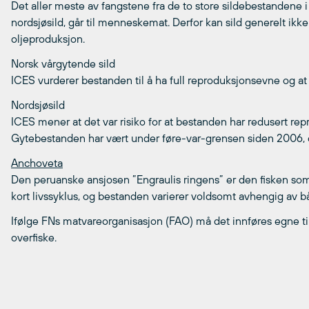
Det aller meste av fangstene fra de to store sildebestandene i
nordsjøsild, går til menneskemat. Derfor kan sild generelt ikk
oljeproduksjon.
Norsk vårgytende sild
ICES vurderer bestanden til å ha full reproduksjonsevne og at
Nordsjøsild
ICES mener at det var risiko for at bestanden har redusert rep
Gytebestanden har vært under føre-var-grensen siden 2006, 
Anchoveta
Den peruanske ansjosen ”Engraulis ringens” er den fisken som
kort livssyklus, og bestanden varierer voldsomt avhengig av bå
Ifølge FNs matvareorganisasjon (FAO) må det innføres egne til
overfiske.