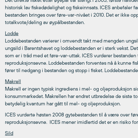
Det direkte fisket etter øyepål var stengt i 2005, første halvd
historisk lav fiskedødelighet og fiskeinnsats. ICES anbefaler fa
bestanden bringes over føre-var-nivået i 2010. Det er ikke o
totalkvote/deling av øypålbestanden.
Lodde
Loddebestanden varierer i omvendt takt med mengden ungsild i
ungsild i Barentshavet og loddebestanden er i sterk vekst. Det
som er i tråd med et føre-var-uttak. ICES vurderer bestanden ti
reproduksjonsevne. Loddebestanden forventes nå å kunne fiske
fører til nedgang i bestanden og stopp i fisket. Loddebestand
Makrell
Makrell er ingen typisk ingrediens i mel- og oljeproduksjon s
konsummarkedet. Makrellen har endret utbredelse de siste to
betydelig kvantum har gått til mel- og oljeproduksjon.
ICES vurderte høsten 2008 gytebestanden til å være over før
reproduksjonsevne. ICES mener imidlertid det er en risiko for
Sild