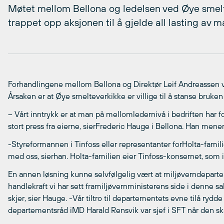
Møtet mellom Bellona og ledelsen ved Øye smelte
trappet opp aksjonen til å gjelde all lasting av 
Forhandlingene mellom Bellona og Direktør Leif Andreassen ve
Årsaken er at Øye smelteverkikke er villige til å stanse bruk
– Vårt inntrykk er at man på mellomledernivå i bedriften har fo
stort press fra eierne, sierFrederic Hauge i Bellona. Han mene
-Styreformannen i Tinfoss eller representanter forHolta-famil
med oss, sierhan. Holta-familien eier Tinfoss-konsernet, som 
En annen løsning kunne selvfølgelig vært at miljøverndepart
handlekraft vi har sett framiljøvernministerens side i denne sak
skjer, sier Hauge. -Vår tiltro til departementets evne tilå ryd
departementsråd iMD Harald Rensvik var sjef i SFT når den skan