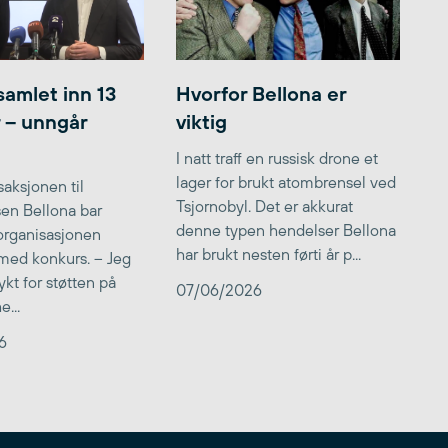
samlet inn 13
Hvorfor Bellona er
r – unngår
viktig
I natt traff en russisk drone et
lager for brukt atombrensel ved
aksjonen til
Tsjornobyl. Det er akkurat
lsen Bellona bar
denne typen hendelser Bellona
 organisasjonen
har brukt nesten førti år p...
med konkurs. – Jeg
kt for støtten på
07/06/2026
...
6