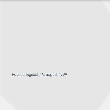
Hopp
til
innhold
Publiseringsdato: 9. august, 1999