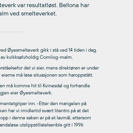
verk var resultatløst. Bellona har
malm ved smelteverket.
d Øyesmelteverk gikk i stå ved 14 tiden i dag.
en av kvikksølvholdig Comilog-malm.
rståelsefor det vi sier, mens direktøren er under
r eierne må løse situasjonen som haroppstått.
ien må komme hit til Kvinesdal og forhandle
igjen eier Øyesmelteverk.
ementetgriper inn. -Etter den mangelen på
en har vi imidlertid svært litentro på at det
de opp i denne saken er på et lavmål, ettersom
daløse utslippstillatelsenble gitt i 1996