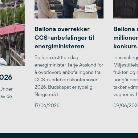
Bellona overrekker
Bellona 
CCS-anbefalinger til
millione
energiministeren
konkurs
Bellona møttte i dag
Innsamlings
energiminister Terje Aasland for
Miljøstifte
å overlevere anbefalingene fra
frukter, og
2026
CCS-rundebordskonferansen
unngår der
2026. Budskapet er tydelig:
takker ydmy
 Under
Norge må f...
vegner av he
 av de
17/06/2026
09/06/202