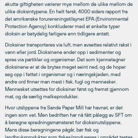
akutte giftigheten varierer mye mellom de ulike mellom de
ulike dioksintypene. En helt fersk, 4000 siders rapport fra
det amrikanske forurensningstilsynet EPA (Environmental
Protection Agency) konkluderer med at enkelte typer
dioksin er betydelig farligere enn tidligere antatt.
Dioksiner transporteres via luft, men avsettes relativt rakst i
vann eller jord. Dioksinene ender opp i sedimenter og
spres via partikler og organismer. Det som kjennetegner
dioksinene er at de brytes meget seint ned, og de hoper
seg opp i fettet i organismer og i næringskjeden, med
andre ord finner man mest i fisk, fugl og mennesker.
Mennesket utsettes for dioksiner først og fremst gjennom
mat, og da særlig melkeprodukter.
Hvor utslippene fra Sande Paper Mill har havnet, er det
ingen som vet. Men bedriften har nå fått pålegg av SFT om
å beregne spredningsmønsteret for dioksinutslippene.
Mens disse beregningene pågår, bør fisk og
landbruksprodukter som fiskes/produseres i området testes