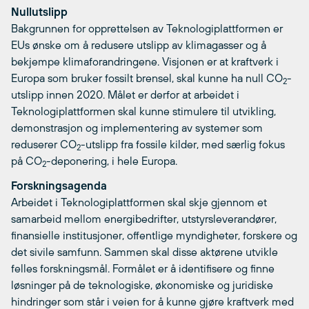
Nullutslipp
Bakgrunnen for opprettelsen av Teknologiplattformen er
EUs ønske om å redusere utslipp av klimagasser og å
bekjempe klimaforandringene. Visjonen er at kraftverk i
Europa som bruker fossilt brensel, skal kunne ha null CO
-
2
utslipp innen 2020. Målet er derfor at arbeidet i
Teknologiplattformen skal kunne stimulere til utvikling,
demonstrasjon og implementering av systemer som
reduserer CO
-utslipp fra fossile kilder, med særlig fokus
2
på CO
-deponering, i hele Europa.
2
Forskningsagenda
Arbeidet i Teknologiplattformen skal skje gjennom et
samarbeid mellom energibedrifter, utstyrsleverandører,
finansielle institusjoner, offentlige myndigheter, forskere og
det sivile samfunn. Sammen skal disse aktørene utvikle
felles forskningsmål. Formålet er å identifisere og finne
løsninger på de teknologiske, økonomiske og juridiske
hindringer som står i veien for å kunne gjøre kraftverk med