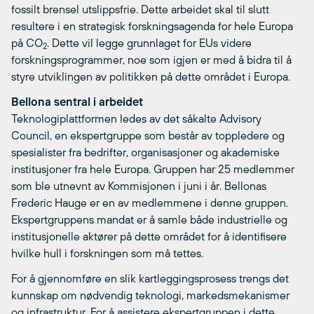
fossilt brensel utslippsfrie. Dette arbeidet skal til slutt
resultere i en strategisk forskningsagenda for hele Europa
på CO
. Dette vil legge grunnlaget for EUs videre
2
forskningsprogrammer, noe som igjen er med å bidra til å
styre utviklingen av politikken på dette området i Europa.
Bellona sentral i arbeidet
Teknologiplattformen ledes av det såkalte Advisory
Council, en ekspertgruppe som består av toppledere og
spesialister fra bedrifter, organisasjoner og akademiske
institusjoner fra hele Europa. Gruppen har 25 medlemmer
som ble utnevnt av Kommisjonen i juni i år. Bellonas
Frederic Hauge er en av medlemmene i denne gruppen.
Ekspertgruppens mandat er å samle både industrielle og
institusjonelle aktører på dette området for å identifisere
hvilke hull i forskningen som må tettes.
For å gjennomføre en slik kartleggingsprosess trengs det
kunnskap om nødvendig teknologi, markedsmekanismer
og infrastruktur. For å assistere ekspertgruppen i dette