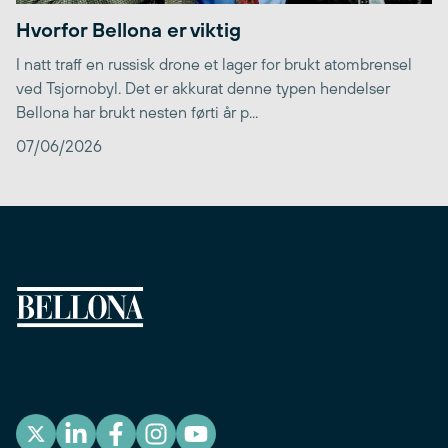
Hvorfor Bellona er viktig
I natt traff en russisk drone et lager for brukt atombrensel
ved Tsjornobyl. Det er akkurat denne typen hendelser
Bellona har brukt nesten førti år p...
07/06/2026