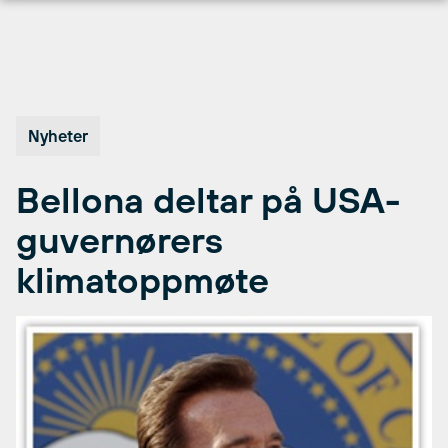
Hopp
til
innhold
Nyheter
Bellona deltar på USA-
guvernørers
klimatoppmøte