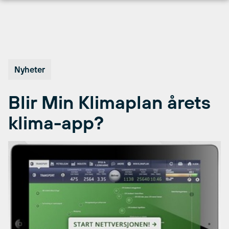
Hopp
til
innhold
Nyheter
Blir Min Klimaplan årets
klima-app?