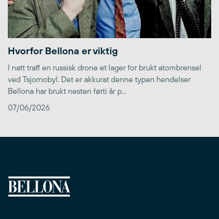
Hvorfor Bellona er viktig
I natt traff en russisk drone et lager for brukt atombrensel
ved Tsjornobyl. Det er akkurat denne typen hendelser
Bellona har brukt nesten førti år p...
07/06/2026