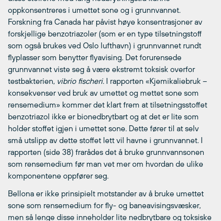
oppkonsentreres i umettet sone og i grunnvannet.
Forskning fra Canada har påvist høye konsentrasjoner av
forskjellige benzotriazoler (som er en type tilsetningstoff
som også brukes ved Oslo lufthavn) i grunnvannet rundt
flyplasser som benytter flyavising. Det forurensede
grunnvannet viste seg å være ekstremt toksisk overfor
testbakterien,
vibrio fischeri.
I rapporten «Kjemikaliebruk –
konsekvenser ved bruk av umettet og mettet sone som
rensemedium» kommer det klart frem at tilsetningsstoffet
benzotriazol ikke er bionedbrytbart og at det er lite som
holder stoffet igjen i umettet sone. Dette fører til at selv
små utslipp av dette stoffet lett vil havne i grunnvannet. I
rapporten (side 38) frarådes det å bruke grunnvannsonen
som rensemedium før man vet mer om hvordan de ulike
komponentene oppfører seg.
Bellona er ikke prinsipielt motstander av å bruke umettet
sone som rensemedium for fly- og baneavisingsvæsker,
men så lenge disse inneholder lite nedbrytbare og toksiske