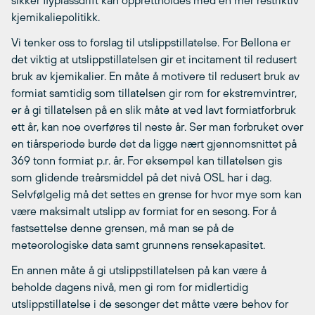
sikker flyplassdrift kan opprettholdes med en mer restriktiv
kjemikaliepolitikk.
Vi tenker oss to forslag til utslippstillatelse. For Bellona er
det viktig at utslippstillatelsen gir et incitament til redusert
bruk av kjemikalier. En måte å motivere til redusert bruk av
formiat samtidig som tillatelsen gir rom for ekstremvintrer,
er å gi tillatelsen på en slik måte at ved lavt formiatforbruk
ett år, kan noe overføres til neste år. Ser man forbruket over
en tiårsperiode burde det da ligge nært gjennomsnittet på
369 tonn formiat p.r. år. For eksempel kan tillatelsen gis
som glidende treårsmiddel på det nivå OSL har i dag.
Selvfølgelig må det settes en grense for hvor mye som kan
være maksimalt utslipp av formiat for en sesong. For å
fastsettelse denne grensen, må man se på de
meteorologiske data samt grunnens rensekapasitet.
En annen måte å gi utslippstillatelsen på kan være å
beholde dagens nivå, men gi rom for midlertidig
utslippstillatelse i de sesonger det måtte være behov for