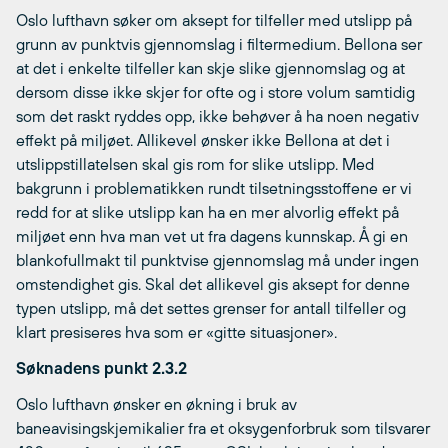
Oslo lufthavn søker om aksept for tilfeller med utslipp på
grunn av punktvis gjennomslag i filtermedium. Bellona ser
at det i enkelte tilfeller kan skje slike gjennomslag og at
dersom disse ikke skjer for ofte og i store volum samtidig
som det raskt ryddes opp, ikke behøver å ha noen negativ
effekt på miljøet. Allikevel ønsker ikke Bellona at det i
utslippstillatelsen skal gis rom for slike utslipp. Med
bakgrunn i problematikken rundt tilsetningsstoffene er vi
redd for at slike utslipp kan ha en mer alvorlig effekt på
miljøet enn hva man vet ut fra dagens kunnskap. Å gi en
blankofullmakt til punktvise gjennomslag må under ingen
omstendighet gis. Skal det allikevel gis aksept for denne
typen utslipp, må det settes grenser for antall tilfeller og
klart presiseres hva som er «gitte situasjoner».
Søknadens punkt 2.3.2
Oslo lufthavn ønsker en økning i bruk av
baneavisingskjemikalier fra et oksygenforbruk som tilsvarer