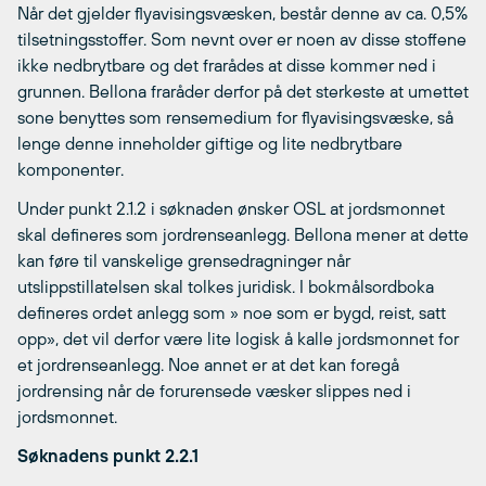
Når det gjelder flyavisingsvæsken, består denne av ca. 0,5%
tilsetningsstoffer. Som nevnt over er noen av disse stoffene
ikke nedbrytbare og det frarådes at disse kommer ned i
grunnen. Bellona fraråder derfor på det sterkeste at umettet
sone benyttes som rensemedium for flyavisingsvæske, så
lenge denne inneholder giftige og lite nedbrytbare
komponenter.
Under punkt 2.1.2 i søknaden ønsker OSL at jordsmonnet
skal defineres som jordrenseanlegg. Bellona mener at dette
kan føre til vanskelige grensedragninger når
utslippstillatelsen skal tolkes juridisk. I bokmålsordboka
defineres ordet anlegg som » noe som er bygd, reist, satt
opp», det vil derfor være lite logisk å kalle jordsmonnet for
et jordrenseanlegg. Noe annet er at det kan foregå
jordrensing når de forurensede væsker slippes ned i
jordsmonnet.
Søknadens punkt 2.2.1