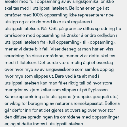
arealer med full oppsamling av avisingskjemikalier ikke
skal tas med i utslippstillatelsen. Bellona er enige i at
områder med 100% oppsamling ikke representerer noe
utslipp og at de dermed ikke skal reguleres i
utslippstillatelsen. Når OSL på grunn av diffus spredning fra
områdene med oppsamling nå ønsker å endre ordlyden i
utslippstillatelsen fra «full oppsamling» til «oppsamling»,
mener vi dette blir feil. Viser det seg at man har en viss
spredning fra disse områdene, mener vi at dette skal tas
med i tillatelsen. Det burde være mulig å gi et overslag
over hvor mye av avisingsvæskene som samles opp og
hvor mye som slippes ut. Bare ved å ta alt med i
utslippstillatelsen kan man få et riktig tall på hvor store
mengder av kjemikalier som slippes ut på flyplassen.
Kunnskap omkring alle utslippene (mengde, geografi etc.)
er viktig for beregning av naturens rensekapasitet. Bellona
går derfor inn for at det gjøres et overslag over hvor stor
den diffuse spredningen fra områdene med oppsamlinger
er, og at dette inntas i utslippstillatelsen.