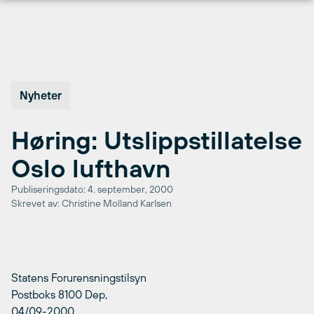
Hopp
til
innhold
Nyheter
Høring: Utslippstillatelse
Oslo lufthavn
Publiseringsdato: 4. september, 2000
Skrevet av: Christine Molland Karlsen
Statens Forurensningstilsyn
Postboks 8100 Dep,
04/09-2000