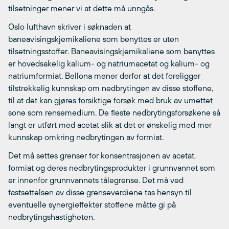
tilsetninger mener vi at dette må unngås.
Oslo lufthavn skriver i søknaden at
baneavisingskjemikaliene som benyttes er uten
tilsetningsstoffer. Baneavisingskjemikaliene som benyttes
er hovedsakelig kalium- og natriumacetat og kalium- og
natriumformiat. Bellona mener derfor at det foreligger
tilstrekkelig kunnskap om nedbrytingen av disse stoffene,
til at det kan gjøres forsiktige forsøk med bruk av umettet
sone som rensemedium. De fleste nedbrytingsforsøkene så
langt er utført med acetat slik at det er ønskelig med mer
kunnskap omkring nedbrytingen av formiat.
Det må settes grenser for konsentrasjonen av acetat,
formiat og deres nedbrytingsprodukter i grunnvannet som
er innenfor grunnvannets tålegrense. Det må ved
fastsettelsen av disse grenseverdiene tas hensyn til
eventuelle synergieffekter stoffene måtte gi på
nedbrytingshastigheten.