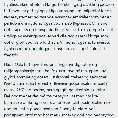
flyplassvirksomheter i Norge. Forskning og utvikling på Oslo
lufthavn har gitt ny og viktig kunnskap om miljøeffekter og
rensesystemer vedrørende avisingskjemikalier som det er
på tide å dra nytte av også ved andre flyplasser. Vi mener
det i løpet av en toårsperiode må settes like strenge krav til
utslipp av avisingsvæsker ved alle flyplasser i Norge som
det er gjort ved Oslo lufthavn. Vi mener også at forsvarets
flyplasser må underlegges kravet om utslippstillatelse i
fredstid.
Både Oslo lufthavn, forurensningsmyndigheten og
miljøorganisasjonene har fokuser mye på utslippene av
glykol, formiat og acetat i utslippstillatelser og søknader.
Nyere kunnskap har vist at flyavisingskjemikaliene består
av ca. 0,5% lite nedbrytbare og giftige tilsetningsstoffer.
Bellona mener det må tas hensyn til at man har lite
kunnskap omkring disse stoffene når utslippstillatelsen nå
endres. Dette gjøres best ved å benytte «føre-var»-
prinsippet inntil man har mer kunnskap omkring nedbryting