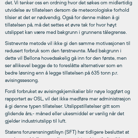
det. Vi tenker oss en ordning hvor det søkes om midlertidig
utvidelse av tillatelsen dersom de meteorologiske forhold
tilsier at det er nødvendig. Også for denne måten å gi
tillatelsen på, må det settes et øvre tak for hvor høyt
utslippet kan være med bakgrunn i grunnens tålegrense.
Sistnevnte metode vil ikke gi den samme motivasjonen til
redusert forbruk som den førstnevnte. Med bakgrunn i
dette vil Bellona hovedsakelig gå inn for den første, men
ser allikevel begge de to foreslåtte alternativer som en
bedre løsning enn å legge tillatelsen på 635 tonn p.r.
avisingssesong.
Fordi forbruket av avisingskjemikalier blir nøye loggført og
rapportert av OSL, vil det ikke medføre mer administrasjon
å gi denne typen tillatelser. Utslippstillatelser gitt som
glidende års,- måned eller ukesmiddel er vanlig når det
gjelder industriutslipp til luft.
Statens forurensningstilsyn (SFT) har tidligere besluttet at