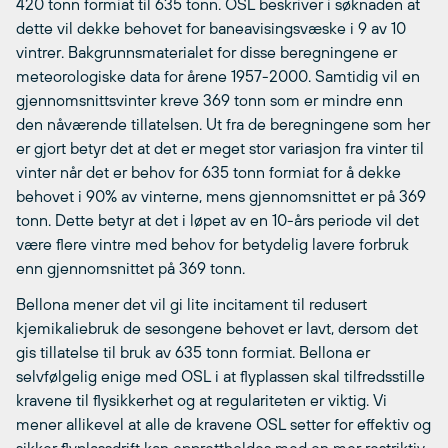
420 tonn formiat til 635 tonn. OSL beskriver i søknaden at
dette vil dekke behovet for baneavisingsvæske i 9 av 10
vintrer. Bakgrunnsmaterialet for disse beregningene er
meteorologiske data for årene 1957-2000. Samtidig vil en
gjennomsnittsvinter kreve 369 tonn som er mindre enn
den nåværende tillatelsen. Ut fra de beregningene som her
er gjort betyr det at det er meget stor variasjon fra vinter til
vinter når det er behov for 635 tonn formiat for å dekke
behovet i 90% av vinterne, mens gjennomsnittet er på 369
tonn. Dette betyr at det i løpet av en 10-års periode vil det
være flere vintre med behov for betydelig lavere forbruk
enn gjennomsnittet på 369 tonn.
Bellona mener det vil gi lite incitament til redusert
kjemikaliebruk de sesongene behovet er lavt, dersom det
gis tillatelse til bruk av 635 tonn formiat. Bellona er
selvfølgelig enige med OSL i at flyplassen skal tilfredsstille
kravene til flysikkerhet og at regulariteten er viktig. Vi
mener allikevel at alle de kravene OSL setter for effektiv og