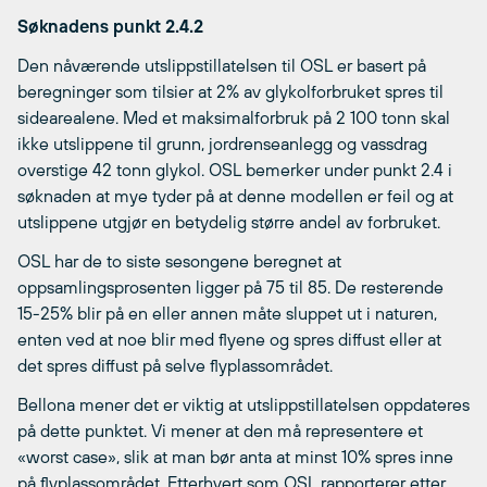
Søknadens punkt 2.4.2
Den nåværende utslippstillatelsen til OSL er basert på
beregninger som tilsier at 2% av glykolforbruket spres til
sidearealene. Med et maksimalforbruk på 2 100 tonn skal
ikke utslippene til grunn, jordrenseanlegg og vassdrag
overstige 42 tonn glykol. OSL bemerker under punkt 2.4 i
søknaden at mye tyder på at denne modellen er feil og at
utslippene utgjør en betydelig større andel av forbruket.
OSL har de to siste sesongene beregnet at
oppsamlingsprosenten ligger på 75 til 85. De resterende
15-25% blir på en eller annen måte sluppet ut i naturen,
enten ved at noe blir med flyene og spres diffust eller at
det spres diffust på selve flyplassområdet.
Bellona mener det er viktig at utslippstillatelsen oppdateres
på dette punktet. Vi mener at den må representere et
«worst case», slik at man bør anta at minst 10% spres inne
på flyplassområdet. Etterhvert som OSL rapporterer etter