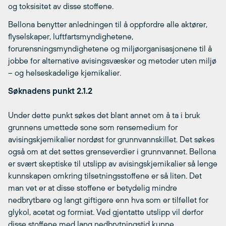
og toksisitet av disse stoffene.
Bellona benytter anledningen til å oppfordre alle aktører,
flyselskaper, luftfartsmyndighetene,
forurensningsmyndighetene og miljøorganisasjonene til å
jobbe for alternative avisingsvæsker og metoder uten miljø
– og helseskadelige kjemikalier.
Søknadens punkt 2.1.2
Under dette punkt søkes det blant annet om å ta i bruk
grunnens umettede sone som rensemedium for
avisingskjemikalier nordøst for grunnvannskillet. Det søkes
også om at det settes grenseverdier i grunnvannet. Bellona
er svært skeptiske til utslipp av avisingskjemikalier så lenge
kunnskapen omkring tilsetningsstoffene er så liten. Det
man vet er at disse stoffene er betydelig mindre
nedbrytbare og langt giftigere enn hva som er tilfellet for
glykol, acetat og formiat. Ved gjentatte utslipp vil derfor
disse stoffene med lang nedbrytningstid kunne