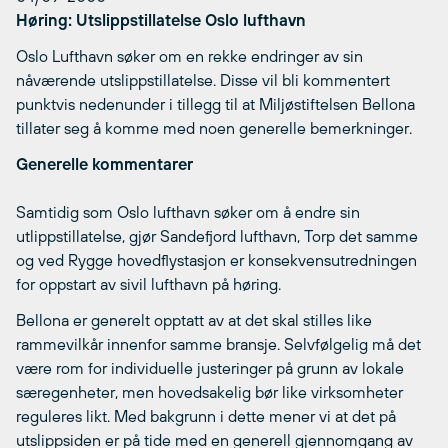
Høring: Utslippstillatelse Oslo lufthavn
Oslo Lufthavn søker om en rekke endringer av sin
nåværende utslippstillatelse. Disse vil bli kommentert
punktvis nedenunder i tillegg til at Miljøstiftelsen Bellona
tillater seg å komme med noen generelle bemerkninger.
Generelle kommentarer
Samtidig som Oslo lufthavn søker om å endre sin
utlippstillatelse, gjør Sandefjord lufthavn, Torp det samme
og ved Rygge hovedflystasjon er konsekvensutredningen
for oppstart av sivil lufthavn på høring.
Bellona er generelt opptatt av at det skal stilles like
rammevilkår innenfor samme bransje. Selvfølgelig må det
være rom for individuelle justeringer på grunn av lokale
særegenheter, men hovedsakelig bør like virksomheter
reguleres likt. Med bakgrunn i dette mener vi at det på
utslippsiden er på tide med en generell gjennomgang av