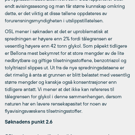
endt avisingssesong og man får større kunnskap omkring
dette, er det viktig at disse tallene oppdateres av
forurensningsmyndigheten i utslippstillatelsen.
OSL mener i søknaden at det er uproblematisk at
spredningen er høyere enn 2% fordi tålegrensen er
vesentlig høyere enn 42 tonn glykol. Som påpekt tidligere
er Bellona mest bekymret for at store mengder av de lite
nedbrytbare og giftige tilsetningsstoffene, benzotriazol og
tolyltriazol slippes ut. Ut fra de nye spredningsdataene er
det rimelig å anta at grunnen er blitt belastet med vesentlig
større mengder og kanskje også konsentrasjoner enn
tidligere antatt. Vi mener at det ikke kan refereres til
tålegrensen for glykol i denne sammenhengen, dersom
naturen har en lavere rensekapasitet for noen av
flyavisingsvæskens tilsetningsstoffer.
Søknadens punkt 2.6