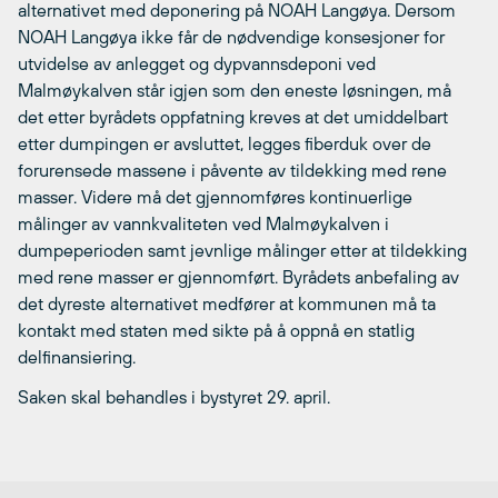
alternativet med deponering på NOAH Langøya. Dersom
NOAH Langøya ikke får de nødvendige konsesjoner for
utvidelse av anlegget og dypvannsdeponi ved
Malmøykalven står igjen som den eneste løsningen, må
det etter byrådets oppfatning kreves at det umiddelbart
etter dumpingen er avsluttet, legges fiberduk over de
forurensede massene i påvente av tildekking med rene
masser. Videre må det gjennomføres kontinuerlige
målinger av vannkvaliteten ved Malmøykalven i
dumpeperioden samt jevnlige målinger etter at tildekking
med rene masser er gjennomført. Byrådets anbefaling av
det dyreste alternativet medfører at kommunen må ta
kontakt med staten med sikte på å oppnå en statlig
delfinansiering.
Saken skal behandles i bystyret 29. april.