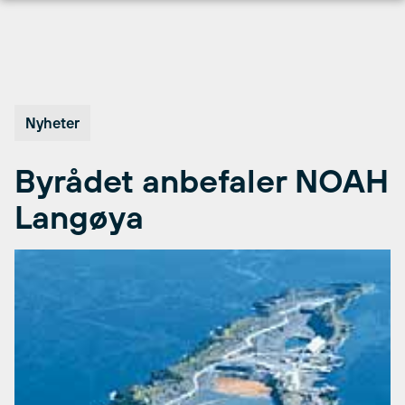
Hopp
til
innhold
Nyheter
Byrådet anbefaler NOAH
Langøya