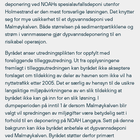
deponering ved NOAHs spesialavfallsdeponi utenfor
Holmestrand er den mest forsvarlige løsningen. Det knytter
seg for mye usikkerhet til et dypvannsdeponi ved
Malmøykalven. Både størrelsen på sedimentpartikklene og
strøm i vannmassene gjør dypvannsdeponering til en
risikabel operasjon.
Byrådet anser utredningsplikten for oppfylt med
foreliggende tilleggsutredning. Ut fra opplysningene
fremlagt i tilleggsutredningen kan byrådet ikke akseptere
forslaget om tildekking av deler av havnen som ikke vil ha
nyttetrafikk etter 2005. Det er særlig av hensyn til de usikre
langsiktige miljøpåvirkningene av en slik tildekking at
byrådet ikke kan gå inn for en slik løsning. I
dumpeperioden på inntil 1 år dersom Malmøykalven blir
valgt vil spredningen av miljøgifter være betydelig sett i
forhold til en deponering på NOAH Langøya. Sett på denne
bakgrunn kan ikke byrådet anbefale et dypvannsdeponi
ved Malmøykalven. Byrådet støtter derfor primært