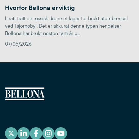
Hvorfor Bellona er viktig
I natt traff en russisk drone et lager for brukt atombrensel
ved Tsjornobyl. Det er akkurat denne typen hendelser
Bellona har brukt nesten førti år p...
07/06/2026