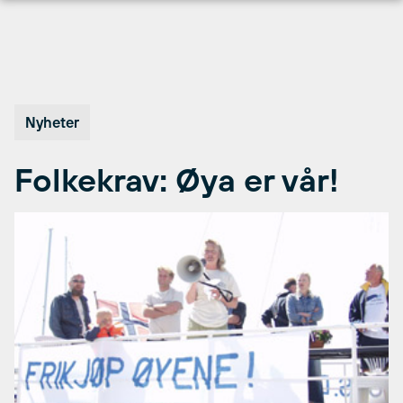
Hopp
til
innhold
Nyheter
Folkekrav: Øya er vår!