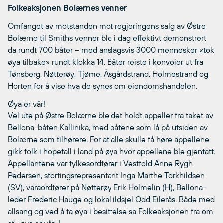
Folkeaksjonen Bolærnes venner
Omfanget av motstanden mot regjeringens salg av Østre
Bolærne til Smiths venner ble i dag effektivt demonstrert
da rundt 700 båter – med anslagsvis 3000 mennesker «tok
øya tilbake» rundt klokka 14. Båter reiste i konvoier ut fra
Tønsberg, Nøtterøy, Tjøme, Åsgårdstrand, Holmestrand og
Horten for å vise hva de synes om eiendomshandelen.
Øya er vår!
Vel ute på Østre Bolærne ble det holdt appeller fra taket av
Bellona-båten Kallinika, med båtene som lå på utsiden av
Bolærne som tilhørere. For at alle skulle få høre appellene
gikk folk i hopetall i land på øya hvor appellene ble gjentatt.
Appellantene var fylkesordfører i Vestfold Anne Rygh
Pedersen, stortingsrepresentant Inga Marthe Torkhildsen
(SV), varaordfører på Nøtterøy Erik Holmelin (H), Bellona-
leder Frederic Hauge og lokal ildsjel Odd Eilerås. Både med
allsang og ved å ta øya i besittelse sa Folkeaksjonen fra om
at «øya er vår»!