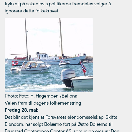
trykket på saken hvis politikerne fremdeles velger å
ignorere dette folkekravet.
Photo: Foto: H. Hagemoen /Bellona
Veien fram til dagens folkemønstring
Fredag 28. mai:
Det blir det kjent at Forsvarets eiendomsselskap, Skifte
Eiendom, har solgt Bolærne fort på Østre Bolærne til
Brunstad Conference Center AS, som igjen eies av Den