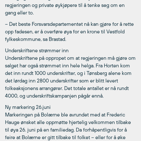
regjeringen og private øykjøpere til å tenke seg om en
gang eller to.
– Det beste Forsvarsdepartementet nå kan gjøre for å rette
opp fadesen, er å overføre øya for en krone til Vestfold
fylkeskommune, sa Brastad.
Underskriftene strømmer inn
Underskriftene på oppropet om at regjeringen må gjøre om
salget har også strømmet inn hele helga. Fra Horten kom
det inn rundt 1000 underskrifter, og i Tønsberg alene kom
det lørdag inn 2800 underskrifter som er blitt levert
folkeaksjonens arrangører. Det totale antallet er nå rundt
4000, og underskriftskampanjen pågår ennå.
Ny markering 26.juni
Markeringen på Bolærne ble avrundet med at Frederic
Hauge ønsket alle oppmøtte hjertelig velkommen tilbake
til øya 26. juni på en familiedag. Da forhåpentligvis for å
feire at Bolærne er gitt tilbake til folket – eller for å øke