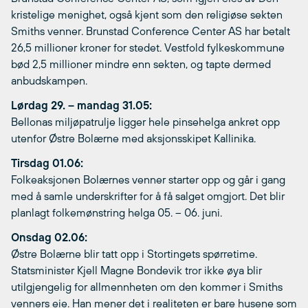
kristelige menighet, også kjent som den religiøse sekten
Smiths venner. Brunstad Conference Center AS har betalt
26,5 millioner kroner for stedet. Vestfold fylkeskommune
bød 2,5 millioner mindre enn sekten, og tapte dermed
anbudskampen.
Lørdag 29. – mandag 31.05:
Bellonas miljøpatrulje ligger hele pinsehelga ankret opp
utenfor Østre Bolærne med aksjonsskipet Kallinika.
Tirsdag 01.06:
Folkeaksjonen Bolærnes venner starter opp og går i gang
med å samle underskrifter for å få salget omgjort. Det blir
planlagt folkemønstring helga 05. – 06. juni.
Onsdag 02.06:
Østre Bolærne blir tatt opp i Stortingets spørretime.
Statsminister Kjell Magne Bondevik tror ikke øya blir
utilgjengelig for allmennheten om den kommer i Smiths
venners eie. Han mener det i realiteten er bare husene som