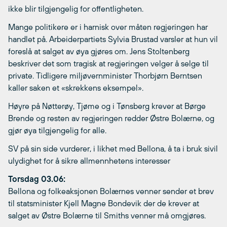
ikke blir tilgjengelig for offentligheten.
Mange politikere er i harnisk over måten regjeringen har
handlet på. Arbeiderpartiets Sylvia Brustad varsler at hun vil
foreslå at salget av øya gjøres om. Jens Stoltenberg
beskriver det som tragisk at regjeringen velger å selge til
private. Tidligere miljøvernminister Thorbjørn Berntsen
kaller saken et «skrekkens eksempel».
Høyre på Nøtterøy, Tjøme og i Tønsberg krever at Børge
Brende og resten av regjeringen redder Østre Bolærne, og
gjør øya tilgjengelig for alle.
SV på sin side vurderer, i likhet med Bellona, å ta i bruk sivil
ulydighet for å sikre allmennhetens interesser
Torsdag 03.06:
Bellona og folkeaksjonen Bolærnes venner sender et brev
til statsminister Kjell Magne Bondevik der de krever at
salget av Østre Bolærne til Smiths venner må omgjøres.