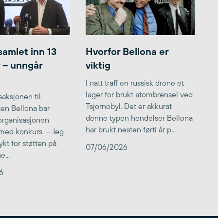
samlet inn 13
Hvorfor Bellona er
r – unngår
viktig
I natt traff en russisk drone et
lager for brukt atombrensel ved
aksjonen til
Tsjornobyl. Det er akkurat
lsen Bellona bar
denne typen hendelser Bellona
 organisasjonen
har brukt nesten førti år p...
med konkurs. – Jeg
kt for støtten på
07/06/2026
...
6