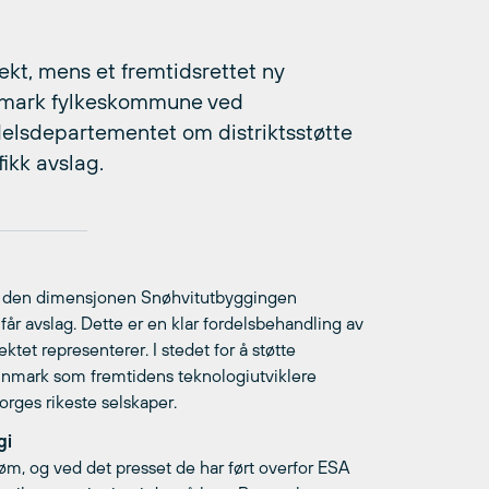
sjekt, mens et fremtidsrettet ny
innmark fylkeskommune ved
delsdepartementet om distriktsstøtte
fikk avslag.
e» av den dimensjonen Snøhvitutbyggingen
år avslag. Dette er en klar fordelsbehandling av
tet representerer. I stedet for å støtte
nmark som fremtidens teknologiutviklere
Norges rikeste selskaper.
gi
øm, og ved det presset de har ført overfor ESA