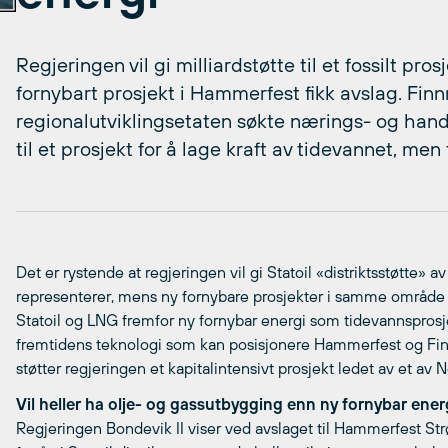
Regjeringen vil gi milliardstøtte til et fossilt pro
fornybart prosjekt i Hammerfest fikk avslag. F
regionalutviklingsetaten søkte nærings- og han
til et prosjekt for å lage kraft av tidevannet, men 
Det er rystende at regjeringen vil gi Statoil «distriktsstøtt
representerer, mens ny fornybare prosjekter i samme område f
Statoil og LNG fremfor ny fornybar energi som tidevannsprosjek
fremtidens teknologi som kan posisjonere Hammerfest og Fin
støtter regjeringen et kapitalintensivt prosjekt ledet av et av 
Vil heller ha olje- og gassutbygging enn ny fornybar ener
Regjeringen Bondevik II viser ved avslaget til Hammerfest Str