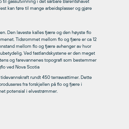
eløp til gassutvinning i det sårbare Barentshavet
est kan føre til mange arbeidsplasser og gjøre
en. Den laveste kalles fjære og den høyste flo
omenet. Tidsrommet mellom flo og fjære er ca 12
annstand mellom flo og fjære avhenger av hvor
 ubetydelig. Ved fastlandskystene er den meget
. kystens og farevannenes topografi som bestemmer
gflo ved Nova Scotia
 tidevannskraft rundt 450 terrawattimer. Dette
roduseres fra forskjellen på flo og fjære i
net potensial i elvestrømmer.