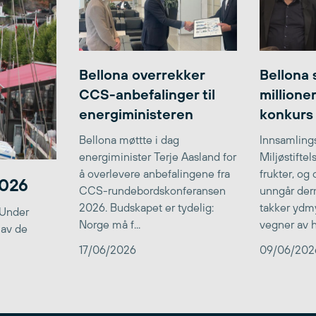
Bellona overrekker
Bellona 
CCS-anbefalinger til
millione
energiministeren
konkurs
Bellona møttte i dag
Innsamlings
energiminister Terje Aasland for
Miljøstifte
å overlevere anbefalingene fra
frukter, og
2026
CCS-rundebordskonferansen
unngår der
2026. Budskapet er tydelig:
takker ydmy
 Under
Norge må f...
vegner av he
 av de
17/06/2026
09/06/202