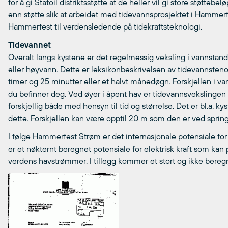
for å gi Statoil distriktsstøtte at de heller vil gi store støtteb
enn støtte slik at arbeidet med tidevannsprosjektet i Hammerf
Hammerfest til verdensledende på tidekraftsteknologi.
Tidevannet
Overalt langs kystene er det regelmessig veksling i vannstand
eller høyvann. Dette er leksikonbeskrivelsen av tidevannsfen
timer og 25 minutter eller et halvt månedøgn. Forskjellen i v
du befinner deg. Ved øyer i åpent hav er tidevannsvekslingen
forskjellig både med hensyn til tid og størrelse. Det er bl.a
dette. Forskjellen kan være opptil 20 m som den er ved sprin
I følge Hammerfest Strøm er det internasjonale potensiale for
er et nøkternt beregnet potensiale for elektrisk kraft som kan p
verdens havstrømmer. I tillegg kommer et stort og ikke bereg