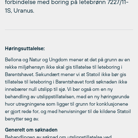
forbindelse med boring på letebrønn 7227/11-
1S, Uranus.
Høringsuttalelse:
Bellona og Natur og Ungdom mener at det på grunn av en
rekke miljøhensyn ikke skal gis tillatelse til leteboring i
Barentshavet. Sekundært mener vi at Statoil ikke bør gis
tillatelse til leteboring i Barentshavet fordi søknaden ikke
innebærer null utslipp til sjø. Vi ber også om en ny
behandling av utslippstillatelsen, med en ny høringsrunde
hvor utregningene som ligger til grunn for konklusjonene
er gjort rede for, og med henvisninger til de kildene Statoil
benytter seg av.
Generelt om søknaden
Behandlingen av søknad om utslippstillatelse ved