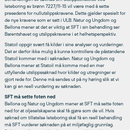
leteboring av brønn 7227/11-1S vil være med å sette
presedens for nullutslippskravene. Dette gjelder spesielt for
de nye kravene som er satt i ULB. Natur og Ungdom og
Bellona mener at det er viktig at SFT i sin behandling ser
Barentshavet og utslippskravene i et helhetsperspektiv.
Statoil oppgir svært få kilder i sine analyser og vurderinger.
Det er derfor ikke mulig å kunne kontrollere de påstandene
Statoil kommer med i søknaden. Natur og Ungdom og
Bellona mener at Statoil må komme med en mer
utfyllende utslippssøknad hvor kilder og utregninger er
gjort rede for. Denne må sendes ut på ny høring slik at vi
kan gi en reell vurdering av søknaden.
SFT må sette foten ned
Bellona og Natur og Ungdom mener at SFT må sette foten
ned for at oljeselskapene skal få gjøre som de vil. Hvis
søknad om tillatelse leteboring skal få en reell behandling
må SFT vurderer søknaden på et miljøfaglig grunnlag.