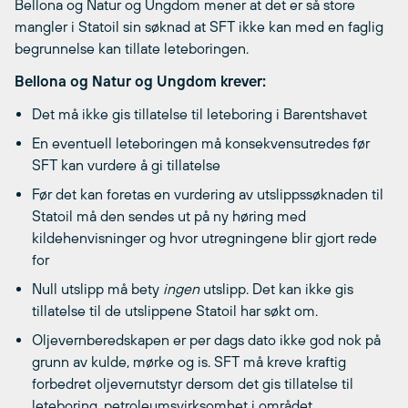
Bellona og Natur og Ungdom mener at det er så store
mangler i Statoil sin søknad at SFT ikke kan med en faglig
begrunnelse kan tillate leteboringen.
Bellona og Natur og Ungdom krever:
Det må ikke gis tillatelse til leteboring i Barentshavet
En eventuell leteboringen må konsekvensutredes før
SFT kan vurdere å gi tillatelse
Før det kan foretas en vurdering av utslippssøknaden til
Statoil må den sendes ut på ny høring med
kildehenvisninger og hvor utregningene blir gjort rede
for
Null utslipp må bety
ingen
utslipp. Det kan ikke gis
tillatelse til de utslippene Statoil har søkt om.
Oljevernberedskapen er per dags dato ikke god nok på
grunn av kulde, mørke og is. SFT må kreve kraftig
forbedret oljevernutstyr dersom det gis tillatelse til
leteboring. petroleumsvirksomhet i området.