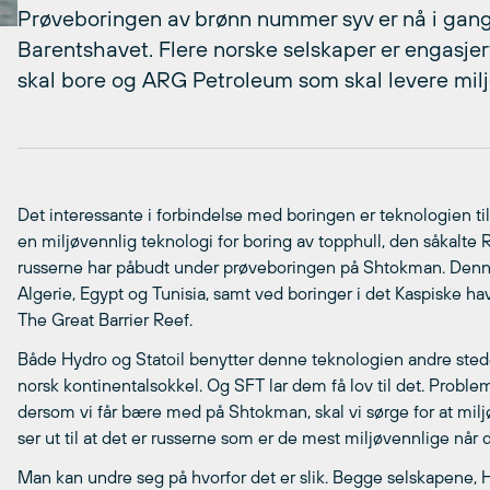
Prøveboringen av brønn nummer syv er nå i gang 
Barentshavet. Flere norske selskaper er engasje
skal bore og ARG Petroleum som skal levere milj
Det interessante i forbindelse med boringen er teknologien t
en miljøvennlig teknologi for boring av topphull, den såkalte
russerne har påbudt under prøveboringen på Shtokman. Denn
Algerie, Egypt og Tunisia, samt ved boringer i det Kaspiske hav
The Great Barrier Reef.
Både Hydro og Statoil benytter denne teknologien andre stede
norsk kontinentalsokkel. Og SFT lar dem få lov til det. Problem
dersom vi får bære med på Shtokman, skal vi sørge for at miljø
ser ut til at det er russerne som er de mest miljøvennlige når d
Man kan undre seg på hvorfor det er slik. Begge selskapene, H