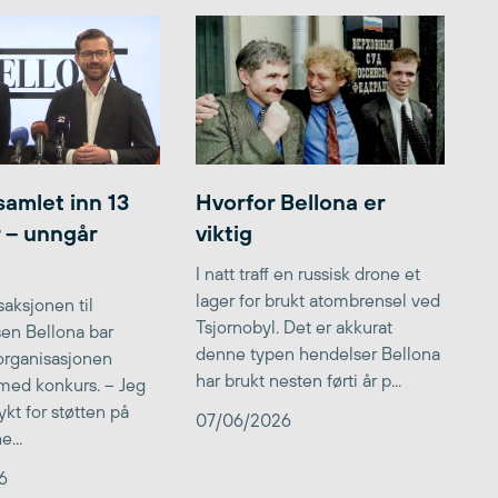
samlet inn 13
Hvorfor Bellona er
r – unngår
viktig
I natt traff en russisk drone et
lager for brukt atombrensel ved
aksjonen til
Tsjornobyl. Det er akkurat
lsen Bellona bar
denne typen hendelser Bellona
 organisasjonen
har brukt nesten førti år p...
med konkurs. – Jeg
kt for støtten på
07/06/2026
...
6