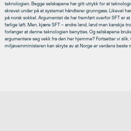
teknologien. Begge selskapene har gitt utrykk for at teknologi
skrevet under på at systemet håndterer grunngass. Likevel ha
på norsk sokkel. Argumentet de har fremført overfor SFT er at
farlige løft. Men, kjære SFT – andre land, land man kanskje tro
forlanger at denne teknologien benyttes. Og selskapene bruker
argumentere seg vekk fra den her hjemme? Fortsetter vi slik, v
miljøvernministeren kan skryte av at Norge er verdens beste m