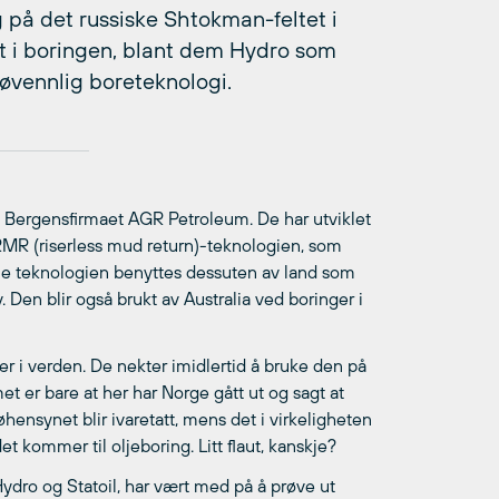
på det russiske Shtokman-feltet i
rt i boringen, blant dem Hydro som
øvennlig boreteknologi.
il Bergensfirmaet AGR Petroleum. De har utviklet
 RMR (riserless mud return)-teknologien, som
e teknologien benyttes dessuten av land som
. Den blir også brukt av Australia ved boringer i
r i verden. De nekter imidlertid å bruke den på
et er bare at her har Norge gått ut og sagt at
hensynet blir ivaretatt, mens det i virkeligheten
et kommer til oljeboring. Litt flaut, kanskje?
ydro og Statoil, har vært med på å prøve ut