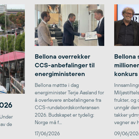
Bellona overrekker
Bellona 
CCS-anbefalinger til
millione
energiministeren
konkurs
Bellona møttte i dag
Innsamlings
energiminister Terje Aasland for
Miljøstifte
å overlevere anbefalingene fra
frukter, og
2026
CCS-rundebordskonferansen
unngår der
2026. Budskapet er tydelig:
takker ydmy
 Under
Norge må f...
vegner av he
 av de
17/06/2026
09/06/202