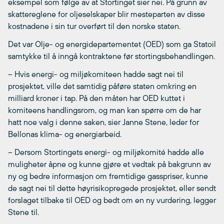
eksempel som følge av at Stortinget sier nei. På grunn av
skattereglene for oljeselskaper blir mesteparten av disse
kostnadene i sin tur overført til den norske staten.
Det var Olje- og energidepartementet (OED) som ga Statoil
samtykke til å inngå kontraktene før stortingsbehandlingen.
– Hvis energi- og miljøkomiteen hadde sagt nei til
prosjektet, ville det samtidig påføre staten omkring en
milliard kroner i tap. På den måten har OED kuttet i
komiteens handlingsrom, og man kan spørre om de har
hatt noe valg i denne saken, sier Janne Stene, leder for
Bellonas klima- og energiarbeid.
– Dersom Stortingets energi- og miljøkomité hadde alle
muligheter åpne og kunne gjøre et vedtak på bakgrunn av
ny og bedre informasjon om fremtidige gasspriser, kunne
de sagt nei til dette høyrisikopregede prosjektet, eller sendt
forslaget tilbake til OED og bedt om en ny vurdering, legger
Stene til.