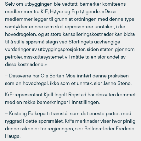
Selv om utbyggingen ble vedtatt, bemerker komiteens
medlemmer fra KrF, Høyre og Frp følgende: «Disse
medlemmer legger til grunn at ordningen med denne type
samtykker er noe som skal representere unntaket, ikke
hovedregelen, og at store kanselleringskostnader kan bidra
til å stille spørsmålstegn ved Stortingets uavhengige
vurderinger av utbyggingsprosjekter, siden staten gjennom
petroleumsskattesystemet vil måtte ta en stor andel av
disse kostnadene.»
– Dessverre har Ola Borten Moe innført denne praksisen
som en hovedregel, ikke som et unntak, sier Janne Stene.
KrF-representant Kjell Ingolf Ropstad har dessuten kommet
med en rekke bemerkninger i innstillingen.
– Kristelig Folkeparti framstår som det eneste partiet med
ryggrad i dette spørsmålet. KrFs merknader viser hvor pinlig
denne saken er for regjeringen, sier Bellona-leder Frederic
Hauge.