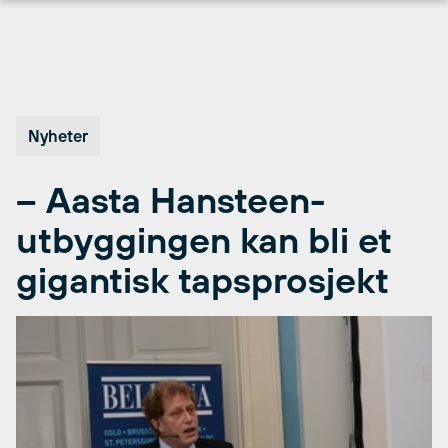
Hopp
til
innhold
Nyheter
– Aasta Hansteen-
utbyggingen kan bli et
gigantisk tapsprosjekt