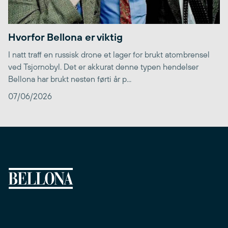
Hvorfor Bellona er viktig
I natt traff en russisk drone et lager for brukt atombrensel
ved Tsjornobyl. Det er akkurat denne typen hendelser
Bellona har brukt nesten førti år p...
07/06/2026