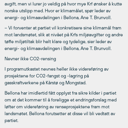
avgift, men vi lurer jo veldig på hvor mye Krf ønsker å kutte
norske utslipp med. Hvor er klimamålet, spør leder av
energi- og klimaavdelingen i Bellona, Ane T. Brunvoll.
– Vi forventer at partiet vil konkretisere sine klimamål fram
mot landsmøtet, slik at nivået på Krfs miljøavgifter og andre
tøffe miljøtiltak blir helt klare og tydelige, sier leder av
energi- og klimaavdelingen i Bellona, Ane T. Brunvoll.
Nevner ikke CO2-rensing
I programutkastet nevnes heller ikke videreføring av
prosjektene for CO2-fangst og -lagring på
gasskraftverkene på Kårstø og Mongstad.
Bellona har imidlertid fått opplyst fra sikre kilder i partiet
om at det kommer til å foreligge et endringsforslag med
løfter om videreføring av renseprosjektene fram mot
landsmøtet. Bellona forutsetter at disse vil bli vedtatt av
partiet.