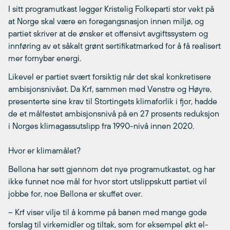
I sitt programutkast legger Kristelig Folkeparti stor vekt på
at Norge skal være en foregangsnasjon innen miljø, og
partiet skriver at de ønsker et offensivt avgiftssystem og
innføring av et såkalt grønt sertifikatmarked for å få realisert
mer fornybar energi.
Likevel er partiet svært forsiktig når det skal konkretisere
ambisjonsnivået. Da Krf, sammen med Venstre og Høyre,
presenterte sine krav til Stortingets klimaforlik i fjor, hadde
de et målfestet ambisjonsnivå på en 27 prosents reduksjon
i Norges klimagassutslipp fra 1990-nivå innen 2020.
Hvor er klimamålet?
Bellona har sett gjennom det nye programutkastet, og har
ikke funnet noe mål for hvor stort utslippskutt partiet vil
jobbe for, noe Bellona er skuffet over.
– Krf viser vilje til å komme på banen med mange gode
forslag til virkemidler og tiltak, som for eksempel økt el-