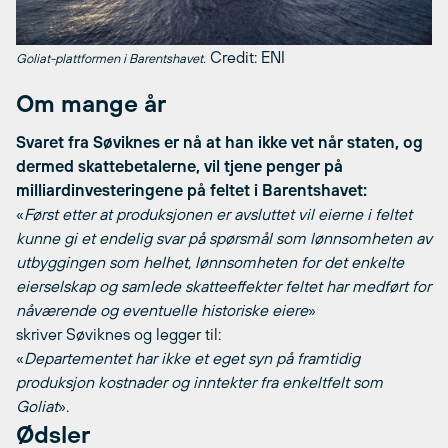
Credit: ENI
Goliat-plattformen i Barentshavet.
Om mange år
Svaret fra Søviknes er nå at han ikke vet når staten, og
dermed skattebetalerne, vil tjene penger på
milliardinvesteringene på feltet i Barentshavet:
«
Først etter at produksjonen er avsluttet vil eierne i feltet
kunne gi et endelig svar på spørsmål som lønnsomheten av
utbyggingen som helhet, lønnsomheten for det enkelte
eierselskap og samlede skatteeffekter feltet har medført for
nåværende og eventuelle historiske eiere
»
skriver Søviknes og legger til:
«
Departementet har ikke et eget syn på framtidig
produksjon kostnader og inntekter fra enkeltfelt som
Goliat
».
Ødsler