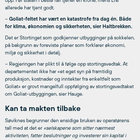
opp. Før staten i beste fall tjener en krone, mens ENI
allerede har tjent godt.
–
Goliat-feltet har vært en katastrofe fra dag én. Både
for klima, økonomien og sikkerheten, sier Haltbrekken.
Det er Stortinget som godkjenner utbygginger på sokkelen,
på bakgrunn av foreviste planer som forklarer økonomi,
miljø og sikkerhet i detalj.
– Regjeringen har plikt til å følge opp stortingsvedtak. At
departementet ikke har «et eget syn på framtidig
produksjon, kostnader og inntekter fra enkeltfelt som
Goliat» er grovt mangelfull oppfølging av stortingsvedtaket
om Goliat-utbyggingen, sier Hauge.
Kan ta makten tilbake
Søviknes begrunner den ensidige bruken av operatørens
tall med at det er
«selskapene som sitter nærmest
aktiviteten, fatter beslutninger og investerer sin kapital i