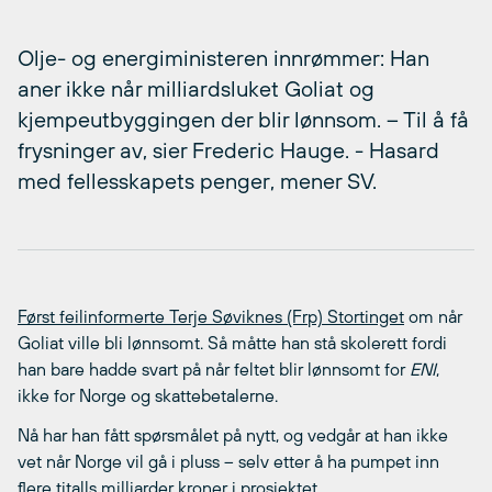
Olje- og energiministeren innrømmer: Han
aner ikke når milliardsluket Goliat og
kjempeutbyggingen der blir lønnsom. – Til å få
frysninger av, sier Frederic Hauge. - Hasard
med fellesskapets penger, mener SV.
Først feilinformerte Terje Søviknes (Frp) Stortinget
om når
Goliat ville bli lønnsomt. Så måtte han stå skolerett fordi
han bare hadde svart på når feltet blir lønnsomt for
ENI
,
ikke for Norge og skattebetalerne.
Nå har han fått spørsmålet på nytt, og vedgår at han ikke
vet når Norge vil gå i pluss – selv etter å ha pumpet inn
flere titalls milliarder kroner i prosjektet.