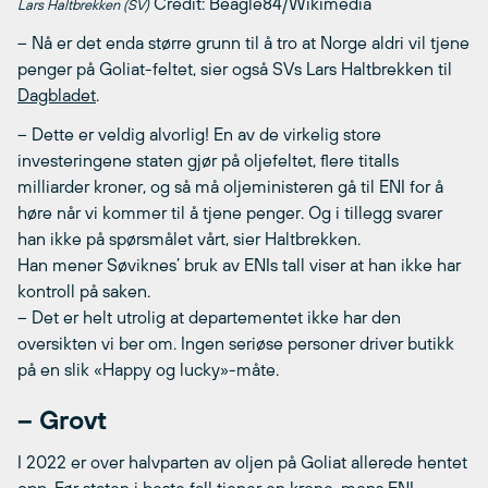
Credit: Beagle84/Wikimedia
Lars Haltbrekken (SV)
– Nå er det enda større grunn til å tro at Norge aldri vil tjene
penger på Goliat-feltet, sier også SVs Lars Haltbrekken til
Dagbladet
.
– Dette er veldig alvorlig! En av de virkelig store
investeringene staten gjør på oljefeltet, flere titalls
milliarder kroner, og så må oljeministeren gå til ENI for å
høre når vi kommer til å tjene penger. Og i tillegg svarer
han ikke på spørsmålet vårt, sier Haltbrekken.
Han mener Søviknes’ bruk av ENIs tall viser at han ikke har
kontroll på saken.
– Det er helt utrolig at departementet ikke har den
oversikten vi ber om. Ingen seriøse personer driver butikk
på en slik «Happy og lucky»-måte.
– Grovt
I 2022 er over halvparten av oljen på Goliat allerede hentet