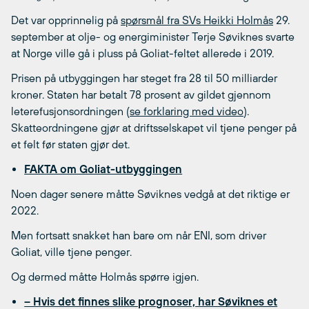
Det var opprinnelig på
spørsmål fra SVs Heikki Holmås
29.
september at olje- og energiminister Terje Søviknes svarte
at Norge ville gå i pluss på Goliat-feltet allerede i 2019.
Prisen på utbyggingen har steget fra 28 til 50 milliarder
kroner. Staten har betalt 78 prosent av gildet gjennom
leterefusjonsordningen (
se forklaring med video
).
Skatteordningene gjør at driftsselskapet vil tjene penger på
et felt før staten gjør det.
FAKTA om Goliat-utbyggingen
Noen dager senere måtte Søviknes vedgå at det riktige er
2022.
Men fortsatt snakket han bare om når ENI, som driver
Goliat, ville tjene penger.
Og dermed måtte Holmås spørre igjen.
– Hvis det finnes slike prognoser, har Søviknes et