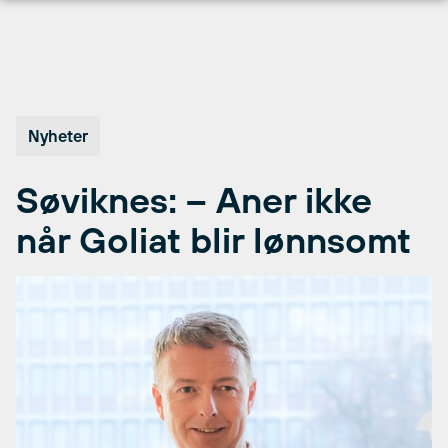
Hopp
til
innhold
Nyheter
Søviknes: – Aner ikke
når Goliat blir lønnsomt