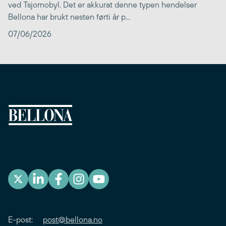
ved Tsjornobyl. Det er akkurat denne typen hendelser
Bellona har brukt nesten førti år p...
07/06/2026
E-post:
post@bellona.no