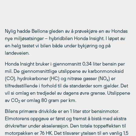
Nylig hadde Bellona gleden av å prøvekjøre en av Hondas
nye miljøsatsinger – hybridbilen Honda Insight. I løpet av
en helg testet vi bilen både under bykjøring og på
landeveien.
Honda Insight bruker i gjennomsnitt 0,34 liter bensin per
mil. De gjennomsnittlige utslippene av karbonmonoksid
(CO), hydrokarboner (HC) og nitrøse gasser (NO
) er
x
tilfredsstillende i forhold til de standarder som gjelder. Det
vil si omlag en tredjedel av dagens øvre grense. Utslippene
av CO
er omlag 80 gram per km.
2
Bilens primære drivkilde er en 1 liter stor bensinmotor.
Elmotorens oppgave er først og fremst å bistå med ekstra
drivkrefter under akselerasjon. Den totale toppeffekten til
motorpakken er 76 HK. Det tilsvarer ytelsen til en vanlig 1,5