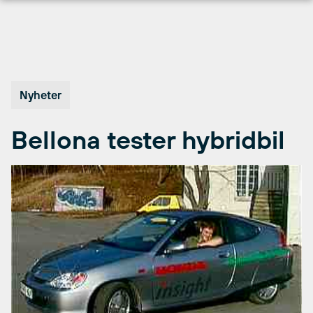
Hopp
til
innhold
Nyheter
Bellona tester hybridbil