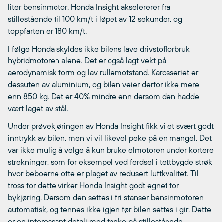
liter bensinmotor. Honda Insight akselererer fra
stillestående til 100 km/t i løpet av 12 sekunder, og
toppfarten er 180 km/t.
I følge Honda skyldes ikke bilens lave drivstofforbruk
hybridmotoren alene. Det er også lagt vekt på
aerodynamisk form og lav rullemotstand. Karosseriet er
dessuten av aluminium, og bilen veier derfor ikke mere
enn 850 kg. Det er 40% mindre enn dersom den hadde
vært laget av stål.
Under prøvekjøringen av Honda Insight fikk vi et svært godt
inntrykk av bilen, men vi vil likevel peke på en mangel. Det
var ikke mulig å velge å kun bruke elmotoren under kortere
strekninger, som for eksempel ved ferdsel i tettbygde strøk
hvor beboerne ofte er plaget av redusert luftkvalitet. Til
tross for dette virker Honda Insight godt egnet for
bykjøring. Dersom den settes i fri stanser bensinmotoren
automatisk, og tennes ikke igjen før bilen settes i gir. Dette
er en interessant detalj med tanke på stillestående