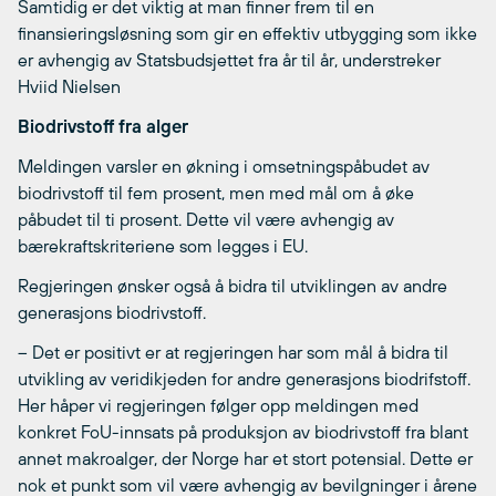
Samtidig er det viktig at man finner frem til en
finansieringsløsning som gir en effektiv utbygging som ikke
er avhengig av Statsbudsjettet fra år til år, understreker
Hviid Nielsen
Biodrivstoff fra alger
Meldingen varsler en økning i omsetningspåbudet av
biodrivstoff til fem prosent, men med mål om å øke
påbudet til ti prosent. Dette vil være avhengig av
bærekraftskriteriene som legges i EU.
Regjeringen ønsker også å bidra til utviklingen av andre
generasjons biodrivstoff.
– Det er positivt er at regjeringen har som mål å bidra til
utvikling av veridikjeden for andre generasjons biodrifstoff.
Her håper vi regjeringen følger opp meldingen med
konkret FoU-innsats på produksjon av biodrivstoff fra blant
annet makroalger, der Norge har et stort potensial. Dette er
nok et punkt som vil være avhengig av bevilgninger i årene