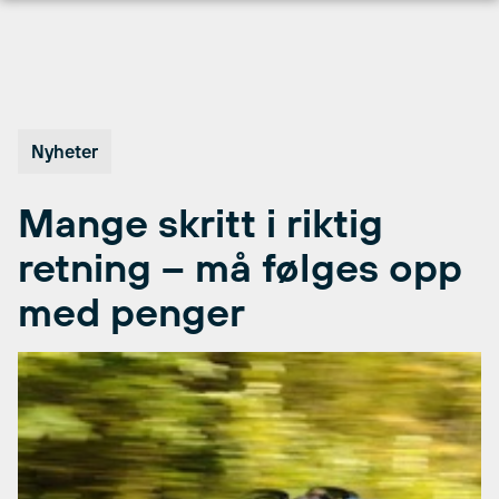
Hopp
til
innhold
Nyheter
Mange skritt i riktig
retning – må følges opp
med penger