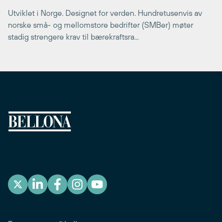
Utviklet i Norge. Designet for verden. Hundretusenvis av
norske små- og mellomstore bedrifter (SMBer) møter
stadig strengere krav til bærekraftsra...